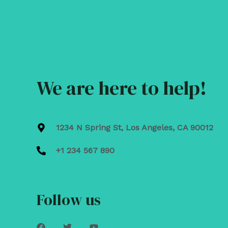
We are here to help!
1234 N Spring St, Los Angeles, CA 90012
+1 234 567 890
Follow us
F
T
Y