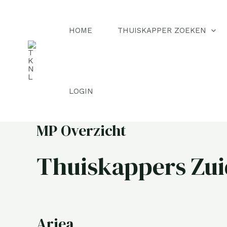
Ga
naar
HOME
THUISKAPPER ZOEKEN
de
inhoud
LOGIN
MP Overzicht
Thuiskappers Zui
Ariea