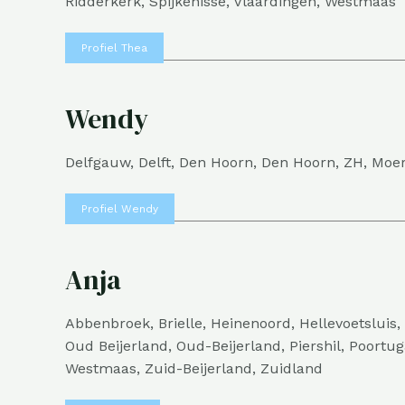
Ridderkerk, Spijkenisse, Vlaardingen, Westmaas
Profiel Thea
Wendy
Delfgauw, Delft, Den Hoorn, Den Hoorn, ZH, Moerd
Profiel Wendy
Anja
Abbenbroek, Brielle, Heinenoord, Hellevoetslui
Oud Beijerland, Oud-Beijerland, Piershil, Poortu
Westmaas, Zuid-Beijerland, Zuidland