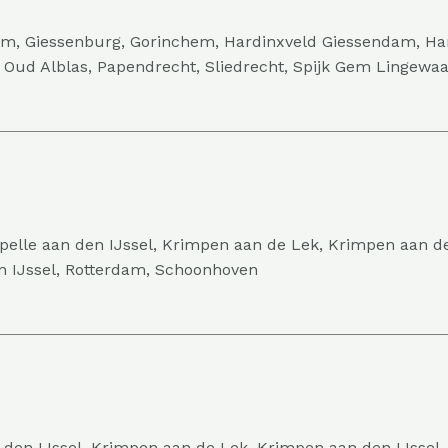
lem, Giessenburg, Gorinchem, Hardinxveld Giessendam, H
 Oud Alblas, Papendrecht, Sliedrecht, Spijk Gem Lingewaa
lle aan den IJssel, Krimpen aan de Lek, Krimpen aan de
en IJssel, Rotterdam, Schoonhoven
 den IJssel, Krimpen aan de Lek, Krimpen aan den IJssel,