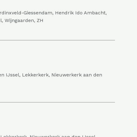
ardinxveld-Giessendam, Hendrik Ido Ambacht,
l, Wijngaarden, ZH
n IJssel, Lekkerkerk, Nieuwerkerk aan den
 Lekkerkerk, Nieuwerkerk aan den IJssel,