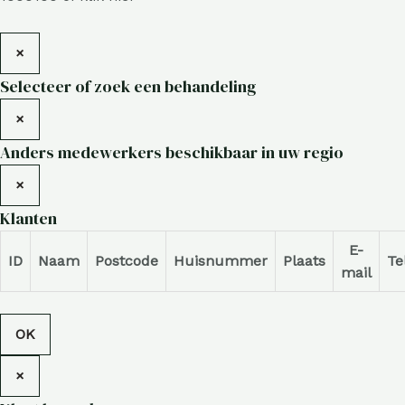
×
Selecteer of zoek een behandeling
×
Anders medewerkers beschikbaar in uw regio
×
Klanten
E-
ID
Naam
Postcode
Huisnummer
Plaats
Te
mail
OK
×