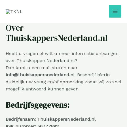
Ga
Mai
naar
Men
de
inhoud
Over
ThuiskappersNederland.nl
Heeft u vragen of wilt u meer informatie ontvangen
over ThuiskappersNederland.nl?
Dan kunt u een mail sturen naar
info@thuiskappersnederland.nl
. Beschrijf hierin
duidelijk uw vraag en/of opmerking zodat wij zo snel
mogelijk antwoord kunnen geven.
Bedrijfsgegevens:
Bedrijfsnaam: ThuiskappersNederland.nl
KvK nummer: 56777892